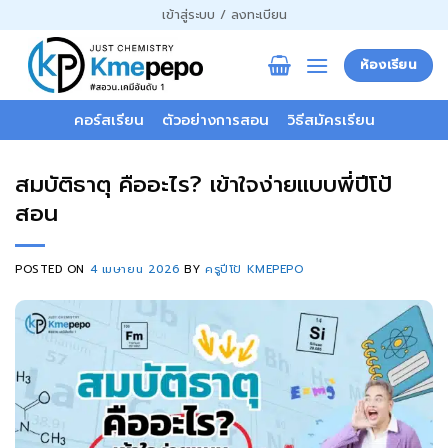
ข้าม
เข้าสู่ระบบ / ลงทะเบียน
ไป
ยัง
ห้องเรียน
เนื้อหา
คอร์สเรียน
ตัวอย่างการสอน
วิธีสมัครเรียน
สมบัติธาตุ คืออะไร? เข้าใจง่ายแบบพี่ปีโป้
สอน
POSTED ON
4 เมษายน 2026
BY
ครูปีโป้ KMEPEPO