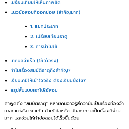
เปรียบเทียบให้เห็นภาพชัด
แนวข้อสอบที่ออกบ่อย (สำคัญมาก)
1. แยกประเภท
2. เปรียบเทียบธาตุ
3. การนำไปใช้
เทคนิคจำเร็ว (ใช้ได้จริง)
ทำไมเรื่องสมบัติธาตุถึงสำคัญ?
เรียนเคมีให้เข้าใจจริง ต้องเรียนยังไง?
สรุปสั้นแบบเอาไปใช้สอบ
ถ้าพูดถึง “สมบัติธาตุ” หลายคนอาจรู้สึกว่ามันเป็นเรื่องท่องจำ
เยอะ แต่จริง ๆ แล้ว ถ้าเข้าใจหลัก มันจะกลายเป็นเรื่องที่ง่าย
มาก และช่วยให้ทำข้อสอบได้เร็วขึ้นด้วย