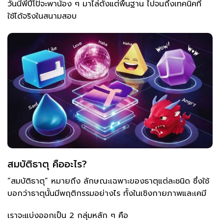
วันนี้พี่ปีโป้จะพาน้อง ๆ มาไล่ตั้งแต่พื้นฐาน ไปจนถึงเทคนิคที่
ใช้ได้จริงในสนามสอบ
สมบัติธาตุ คืออะไร?
“สมบัติธาตุ” หมายถึง ลักษณะเฉพาะของธาตุแต่ละชนิด ซึ่งใช้
บอกว่าธาตุนั้นมีพฤติกรรมอย่างไร ทั้งในเชิงกายภาพและเคมี
เราจะแบ่งออกเป็น 2 กลุ่มหลัก ๆ คือ