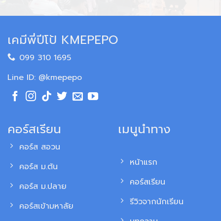
เคมีพี่ปีโป้ KMEPEPO
099 310 1695
Line ID: @kmepepo
คอร์สเรียน
เมนูนำทาง
คอร์ส สอวน
หน้าแรก
คอร์ส ม.ต้น
คอร์สเรียน
คอร์ส ม.ปลาย
รีวิวจากนักเรียน
คอร์สเข้ามหาลัย