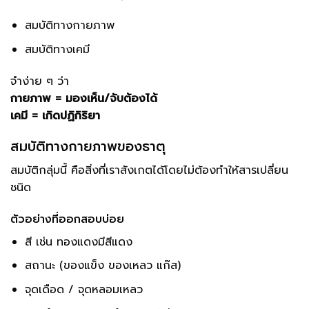
สมบัติทางกายภาพ
สมบัติทางเคมี
จำง่าย ๆ ว่า
กายภาพ = มองเห็น/จับต้องได้
เคมี = เกิดปฏิกิริยา
สมบัติทางกายภาพของธาตุ
สมบัติกลุ่มนี้ คือสิ่งที่เราสังเกตได้โดยไม่ต้องทำให้สารเปลี่ยน
ชนิด
ตัวอย่างที่ออกสอบบ่อย
สี เช่น ทองแดงมีสีแดง
สถานะ (ของแข็ง ของเหลว แก๊ส)
จุดเดือด / จุดหลอมเหลว