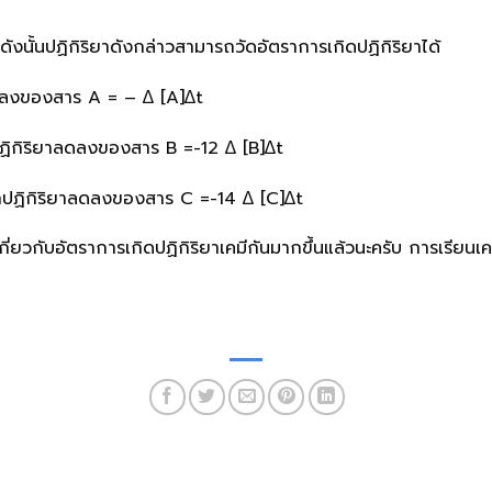
ังนั้นปฏิกิริยาดังกล่าวสามารถวัดอัตราการเกิดปฏิกิริยาได้
าลดลงของสาร A = – ∆ [A]∆t
ปฏิกิริยาลดลงของสาร B =-12 ∆ [B]∆t
ตราปฏิกิริยาลดลงของสาร C =-14 ∆ [C]∆t
จเกี่ยวกับอัตราการเกิดปฏิกิริยาเคมีกันมากขึ้นแล้วนะครับ การเรียนเ