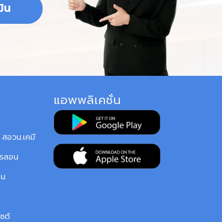
ิน
แอพพลิเคชั่น
สอวน.เคมี
ารสอน
ยน
ซต์