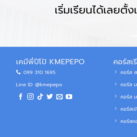
เริ่มเรียนได้เลยตั้งแ
เคมีพี่ปีโป้ KMEPEPO
คอร์สเร
099 310 1695
คอร์ส 
Line ID: @kmepepo
คอร์ส ม
คอร์ส 
คอร์สเข
คอร์สค