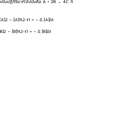
็นปฏิกิริยาทั่วไปนั่นคือ A + 2B → 4C ก็
[A]2 – [A]1t2-t1 = – ∆ [A]∆t
B]2 – [B]1t2-t1 = – ∆ [B]∆t