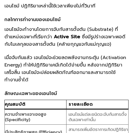
เอนไซม์ ปฏิกิริยาเหล่านี้ใช้เวลาเพียงไม่กี่วินาที
กลไกการทำงานของเอนไซม์
เอนไซม์จะทำงานโดยการจับกับสารตั้งต้น (Substrate) ที่
ตำแหน่งเฉพาะที่เรียกว่า
Active Site
ซึ่งมีรูปร่างเฉพาะพอดี
กับโมเลกุลของสารตั้งต้น (คล้ายกุญแจกับแม่กุญแจ)
เมื่อจับกันแล้ว เอนไซม์จะช่วยลดพลังงานกระตุ้น (Activation
Energy) ทำให้ปฏิกิริยาเคมีเกิดได้ง่ายขึ้น หลังจากปฏิกิริยา
เสร็จสิ้น เอนไซม์จะปล่อยผลิตภัณฑ์ออกมาและสามารถใช้
ทำงานซ้ำได้
ลักษณะเฉพาะของเอนไซม์
คุณสมบัติ
รายละเอียด
ความจำเพาะเจาะจงสูง
เอนไซม์แต่ละชนิดจะจับกับสารตั้ง
(Specificity)
ต้นเฉพาะเท่านั้น
สามารถเพิ่มอัตราการเกิดปฏิกิริยา
มีประสิทธิภาพสูง (Efficiency)