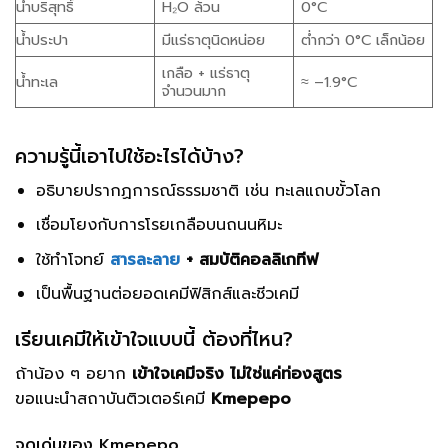
น้ำบริสุทธิ์
H₂O ล้วน
0°C
น้ำประปา
มีแร่ธาตุนิดหน่อย
ต่ำกว่า 0°C เล็กน้อย
เกลือ + แร่ธาตุ
น้ำทะเล
≈ –1.9°C
จำนวนมาก
ความรู้นี้เอาไปใช้อะไรได้บ้าง?
อธิบายปรากฏการณ์ธรรมชาติ เช่น ทะเลแถบขั้วโลก
เชื่อมโยงกับการโรยเกลือบนถนนหิมะ
ใช้ทำโจทย์
สารละลาย
+ สมบัติคอลลิเกทีฟ
เป็นพื้นฐานต่อยอดเคมีฟิสิกส์และชีวเคมี
เรียนเคมีให้เข้าใจแบบนี้ ต้องที่ไหน?
ถ้าน้อง ๆ อยาก
เข้าใจเคมีจริง ไม่ใช่แค่ท่องสูตร
ขอแนะนำสถาบันติวเตอร์เคมี
Kmepepo
จุดเด่นของ Kmepepo