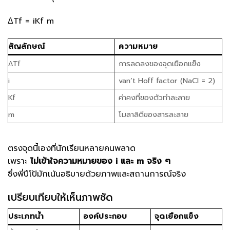
ΔTf = iKf m
สัญลักษณ์
ความหมาย
ΔTf
การลดลงของจุดเยือกแข็ง
i
van’t Hoff factor (NaCl = 2)
Kf
ค่าคงที่ของตัวทำละลาย
m
โมลาลิตีของสารละลาย
ตรงจุดนี้เองที่นักเรียนหลายคนพลาด
เพราะ
ไม่เข้าใจความหมายของ i และ m จริง ๆ
ซึ่งพี่ปีโป้มักเน้นอธิบายด้วยภาพและสถานการณ์จริง
เปรียบเทียบให้เห็นภาพชัด
ประเภทน้ำ
องค์ประกอบ
จุดเยือกแข็ง