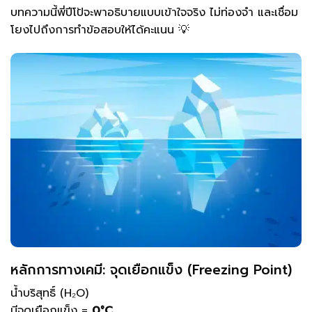
บทความนี้พี่ปีโป้จะพาอธิบายแบบเข้าใจจริง ไม่ท่องจำ และเชื่อม
โยงไปถึงการทำข้อสอบให้ได้คะแนน 💡
หลักการทางเคมี: จุดเยือกแข็ง (Freezing Point)
น้ำบริสุทธิ์ (H₂O)
มีจุดเยือกแข็ง =
0°C