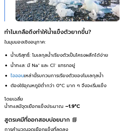
ทำไมเกลือถึงทำให้น้ำแข็งตัวยากขึ้น?
ในมุมมองเชิงอนุภาค:
น้ำบริสุทธิ์: โมเลกุลน้ำเรียงตัวเป็นโครงผลึกได้ง่าย
น้ำทะเล: มี Na⁺ และ Cl⁻ แทรกอยู่
ไอออน
เหล่านี้รบกวนการเรียงตัวของโมเลกุลน้ำ
ต้องใช้อุณหภูมิต่ำกว่า 0°C มาก ๆ จึงจะเริ่มแข็ง
โดยเฉลี่ย
น้ำทะเลมีจุดเยือกแข็งประมาณ
–1.9°C
สูตรเคมีที่ออกสอบบ่อยมาก 📘
การคำนวณจุดเยือกแข็งที่ลดลง