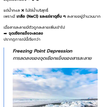
แต่น้ำทะเล ❌ ไม่ใช่น้ำบริสุทธิ์
เพราะมี
เกลือ (NaCl) และแร่ธาตุอื่น ๆ
ละลายอยู่จำนวนมาก
เมื่อสารละลายมีตัวถูกละลายเพิ่มเข้าไป
➡️
จุดเยือกแข็งจะลดลง
ปรากฏการณ์นี้เรียกว่า
Freezing Point Depression
การลดลงของจุดเยือกแข็งของสารละลาย