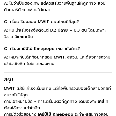
A: ไม่จำเป็นต้องเทพ แต่ควรเริ่มวางพื้นฐานให้ถูกทาง ยิ่งมี
ติวเตอร์ดี ๆ จะช่วยได้เยอะ
Q: เริ่มเตรียมสอบ MWIT ตอนไหนดีที่สุด?
A: แนะนำเริ่มจริงจังตั้งแต่ ม.2 ปลาย – ม.3 ต้น โดยเฉพาะ
วิชาเคมีและคณิต
Q: เรียนเคมีปีโป้ Kmepepo เหมาะกับใคร?
A: เหมาะกับเด็กที่อยากสอบ MWIT, สอวน. และต้องการความ
เข้าใจเชิงลึก ไม่ใช่แค่สอบผ่าน
สรุป
MWIT ไม่ใช่แค่โรงเรียนเก่ง แต่คือพื้นที่รวมของเด็กสายวิทย์ที่
อยากไปให้สุด
ถ้ามีเป้าหมายชัด + การเตรียมตัวที่ถูกทาง โดยเฉพาะ
เคมี
ที่
ต้องใช้ความเข้าใจลึก
การมีตัวช่วยอย่าง
เคมีปีโป้ Kmepepo
จะทำให้เส้นทางสอบ