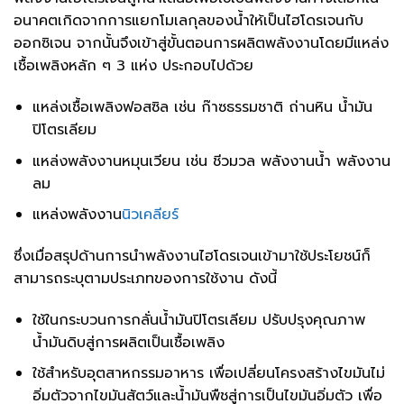
อนาคตเกิดจากการแยกโมเลกุลของน้ำให้เป็นไฮโดรเจนกับ
ออกซิเจน จากนั้นจึงเข้าสู่ขั้นตอนการผลิตพลังงานโดยมีแหล่ง
เชื้อเพลิงหลัก ๆ 3 แห่ง ประกอบไปด้วย
แหล่งเชื้อเพลิงฟอสซิล เช่น ก๊าซธรรมชาติ ถ่านหิน น้ำมัน
ปิโตรเลียม
แหล่งพลังงานหมุนเวียน เช่น ชีวมวล พลังงานน้ำ พลังงาน
ลม
แหล่งพลังงาน
นิวเคลียร์
ซึ่งเมื่อสรุปด้านการนำพลังงานไฮโดรเจนเข้ามาใช้ประโยชน์ก็
สามารถระบุตามประเภทของการใช้งาน ดังนี้
ใช้ในกระบวนการกลั่นน้ำมันปิโตรเลียม ปรับปรุงคุณภาพ
น้ำมันดิบสู่การผลิตเป็นเชื้อเพลิง
ใช้สำหรับอุตสาหกรรมอาหาร เพื่อเปลี่ยนโครงสร้างไขมันไม่
อิ่มตัวจากไขมันสัตว์และน้ำมันพืชสู่การเป็นไขมันอิ่มตัว เพื่อ