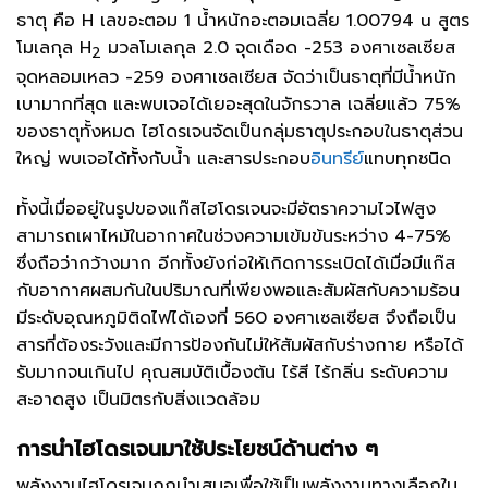
ธาตุ คือ H เลขอะตอม 1 น้ำหนักอะตอมเฉลี่ย 1.00794 u สูตร
โมเลกุล H
มวลโมเลกุล 2.0 จุดเดือด -253 องศาเซลเซียส
2
จุดหลอมเหลว -259 องศาเซลเซียส จัดว่าเป็นธาตุที่มีน้ำหนัก
เบามากที่สุด และพบเจอได้เยอะสุดในจักรวาล เฉลี่ยแล้ว 75%
ของธาตุทั้งหมด ไฮโดรเจนจัดเป็นกลุ่มธาตุประกอบในธาตุส่วน
ใหญ่ พบเจอได้ทั้งกับน้ำ และสารประกอบ
อินทรีย์
แทบทุกชนิด
ทั้งนี้เมื่ออยู่ในรูปของแก๊สไฮโดรเจนจะมีอัตราความไวไฟสูง
สามารถเผาไหม้ในอากาศในช่วงความเข้มข้นระหว่าง 4-75%
ซึ่งถือว่ากว้างมาก อีกทั้งยังก่อให้เกิดการระเบิดได้เมื่อมีแก๊ส
กับอากาศผสมกันในปริมาณที่เพียงพอและสัมผัสกับความร้อน
มีระดับอุณหภูมิติดไฟได้เองที่ 560 องศาเซลเซียส จึงถือเป็น
สารที่ต้องระวังและมีการป้องกันไม่ให้สัมผัสกับร่างกาย หรือได้
รับมากจนเกินไป คุณสมบัติเบื้องต้น ไร้สี ไร้กลิ่น ระดับความ
สะอาดสูง เป็นมิตรกับสิ่งแวดล้อม
การนำไฮโดรเจนมาใช้ประโยชน์ด้านต่าง ๆ
พลังงานไฮโดรเจนถูกนำเสนอเพื่อใช้เป็นพลังงานทางเลือกใน