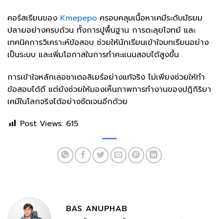
คอร์สเรียนของ
Kmepepo
ครอบคลุมเนื้อหาเคมีระดับมัธยม
ปลายอย่างครบถ้วน ทั้งการปูพื้นฐาน การตะลุยโจทย์ และ
เทคนิคการวิเคราะห์ข้อสอบ ช่วยให้นักเรียนเข้าใจบทเรียนอย่าง
เป็นระบบ และเพิ่มโอกาสในการทำคะแนนสอบได้สูงขึ้น
การเข้าใจหลักเลอชาเตอลิเยร์อย่างแท้จริง ไม่เพียงช่วยให้ทำ
ข้อสอบได้ดี แต่ยังช่วยให้มองเห็นภาพการทำงานของปฏิกิริยา
เคมีในโลกจริงได้อย่างชัดเจนอีกด้วย
Post Views:
615
BAS ANUPHAB