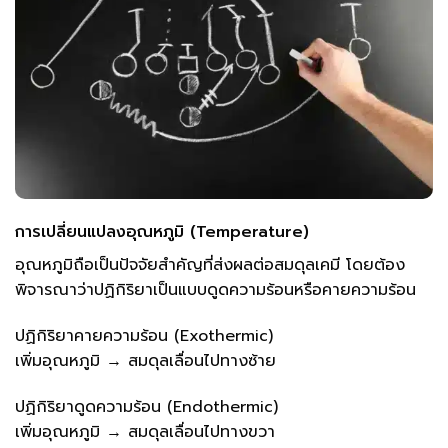
การเปลี่ยนแปลงอุณหภูมิ (Temperature)
อุณหภูมิถือเป็นปัจจัยสำคัญที่ส่งผลต่อสมดุลเคมี โดยต้อง
พิจารณาว่าปฏิกิริยาเป็นแบบดูดความร้อนหรือคายความร้อน
ปฏิกิริยาคายความร้อน (Exothermic)
เพิ่มอุณหภูมิ → สมดุลเลื่อนไปทางซ้าย
ปฏิกิริยาดูดความร้อน (Endothermic)
เพิ่มอุณหภูมิ → สมดุลเลื่อนไปทางขวา