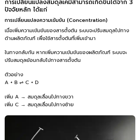
การเปลี่ยนแปลงสมดุลเคมีสามารถเกิดขึ้นได้จาก 3
ปัจจัยหลัก ได้แก่
การเปลี่ยนแปลงความเข้มข้น (Concentration)
เมื่อเพิ่มความเข้มข้นของสารตั้งต้น ระบบจะปรับสมดุลไปทาง
ด้านผลิตภัณฑ์ เพื่อใช้สารตั้งต้นที่เพิ่มเข้ามา
ในทางกลับกัน หากเพิ่มความเข้มข้นของผลิตภัณฑ์ ระบบจะ
ปรับสมดุลย้อนกลับไปทางสารตั้งต้น
ตัวอย่าง
A + B ⇌ C + D
เพิ่ม A → สมดุลเลื่อนไปทางขวา
เพิ่ม C → สมดุลเลื่อนไปทางซ้าย