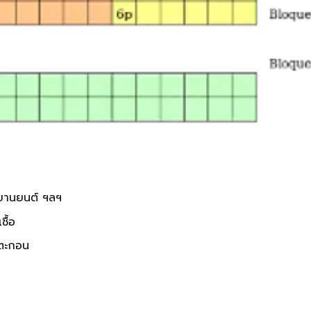
อบยานยนต์ ฯลฯ
ื้อ
กตะกอน