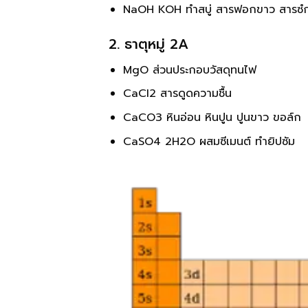
NaOH KOH ทำสบู่ สารฟอกขาว สารซํกฟ
2. ธาตุหมู่ 2A
MgO ส่วนประกอบวัสดุทนไฟ
CaCI2 สารดูดความชื้น
CaCO3 หินอ่อน หินปูน ปูนขาว ขอล์ก
CaSO4 2H2O ผสมซีเมนต์ ทำยิปซัม