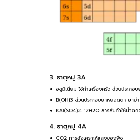
3. ธาตุหมู่ 3A
อลูมิเนียม ใช้ทำเครื่องครัว ส่วนประก
B(OH)3 ส่วนประกอบยาหยอดตา ยาฆ่าเช
KAI(SO4)2. 12H2O สารส้มทำให้น้ำต
4. ธาตุหมู่ 4A
CO2 การสังเคราะห์แสงของพืช