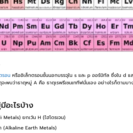
ร
กตรอน
หรืออิเล็กตรอนชั้นนอกบรรจุใน s และ p ออร์บิทัล ซึ่งใน d แล
จะพบว่าธาตุหมู่ A คือ ธาตุเรพรีเซนเททีฟนั่นเอง อย่างไรก็ตามบางครั
่มีอะไรบ้าง
ali Metals) ยกเว้น H (ไฮโดรเจน)
ร์ท (Alkaline Earth Metals)