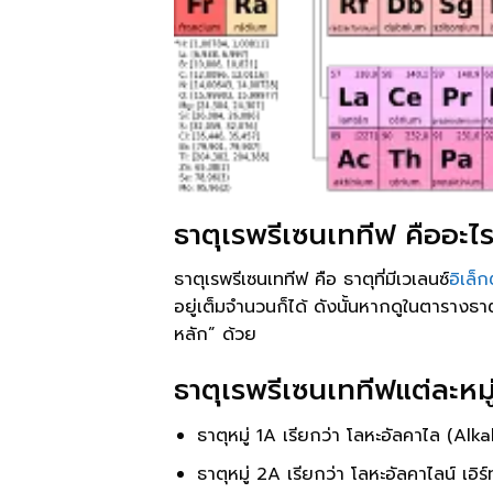
ธาตุเรพรีเซนเททีฟ คืออะไ
ธาตุเรพรีเซนเททีฟ คือ ธาตุที่มีเวเลนซ์
อิเล็
อยู่เต็มจำนวนก็ได้ ดังนั้นหากดูในตารางธาตุ
หลัก” ด้วย
ธาตุเรพรีเซนเททีฟแต่ละหมู
ธาตุหมู่ 1A เรียกว่า โลหะอัลคาไล (Alk
ธาตุหมู่ 2A เรียกว่า โลหะอัลคาไลน์ เอิ