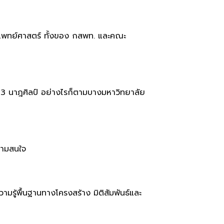
แพทย์ศาสตร์ ทั้งของ กสพท. และคณะ
23 นาฎศิลป์ อย่างไรก็ตามบางมหาวิทยาลัย
วามสนใจ
รู้พื้นฐานทางโครงสร้าง มิติสัมพันธ์และ