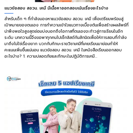
แนวข้อสอบ สอวน. เคมี มีเนื้อหาออกสอบเน้นเรื่องอะไรบ้าง
สำหรับเด็ก ๆ ที่กำลังมองหาแนวข้อสอบ สอวน. เคมี เพื่อเตรียมพร้อมสู่
เป้าหมายของตนเอง การทำความเข้าใจแนวทางเบื้องต้นเพื่อสร้างผลลัพธ์ที่
น่าพึงพอใจสูงสุดย่อมบ่งบอกถึงโอกาสที่ตนเองจะก้าวสู่การเรียนในอีก
ระดับ บทความนี้จึงขอพาทุกคนไปเช็กลิสต์กันสักนิดเพื่อให้การสอบที่กำลัง
มาถึงไม่ใช่เรื่องยาก บวกกับทักษะรายวิชาเคมีที่เคยเรียนมาย่อมทำให้
คะแนนเพิ่มขึ้นแน่นอน แนวข้อสอบ สอวน. เคมี ในหนังสือเรียนออกสอบ
อะไรบ้าง? 1. ความปลอดภัยและทักษะในปฏิบัติการเคมี...