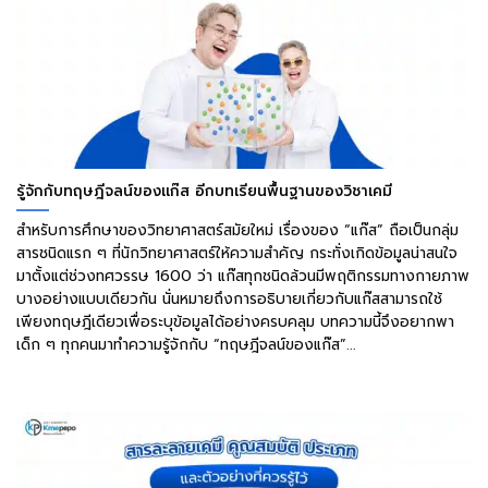
รู้จักกับทฤษฎีจลน์ของแก๊ส อีกบทเรียนพื้นฐานของวิชาเคมี
สำหรับการศึกษาของวิทยาศาสตร์สมัยใหม่ เรื่องของ “แก๊ส” ถือเป็นกลุ่ม
สารชนิดแรก ๆ ที่นักวิทยาศาสตร์ให้ความสำคัญ กระทั่งเกิดข้อมูลน่าสนใจ
มาตั้งแต่ช่วงทศวรรษ 1600 ว่า แก๊สทุกชนิดล้วนมีพฤติกรรมทางกายภาพ
บางอย่างแบบเดียวกัน นั่นหมายถึงการอธิบายเกี่ยวกับแก๊สสามารถใช้
เพียงทฤษฎีเดียวเพื่อระบุข้อมูลได้อย่างครบคลุม บทความนี้จึงอยากพา
เด็ก ๆ ทุกคนมาทำความรู้จักกับ “ทฤษฎีจลน์ของแก๊ส”...