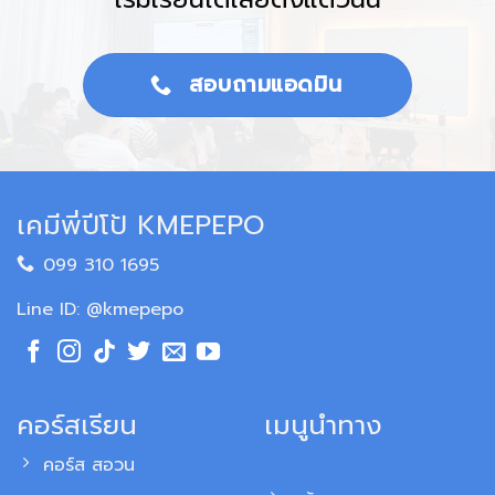
สอบถามแอดมิน
เคมีพี่ปีโป้ KMEPEPO
099 310 1695
Line ID: @kmepepo
คอร์สเรียน
เมนูนำทาง
คอร์ส สอวน