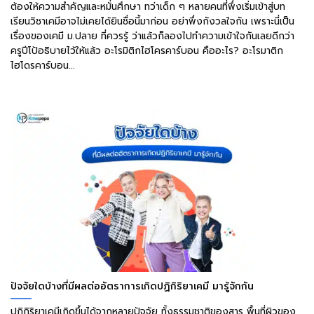
ต้องให้ความสำคัญและหมั่นศึกษา ทว่าเด็ก ๆ หลายคนที่พึ่งเริ่มเข้าสู่บท
เรียนวิชาเคมีอาจไม่เคยได้ยินชื่อนี้มาก่อน อย่าพึ่งกังวลใจกัน เพราะนี่เป็น
เรื่องของเคมี ม.ปลาย ที่ควรรู้ ว่าแล้วก็ลองไปทำความเข้าใจกันเลยดีกว่า
ครูปีโป้อธิบายไว้ให้แล้ว อะโรมิติกไฮโครคาร์บอน คืออะไร? อะโรมาติก
ไฮโดรคาร์บอน...
ปัจจัยใดบ้างที่มีผลต่ออัตราการเกิดปฏิกิริยาเคมี มารู้จักกัน
ปฏิกิริยาเคมีเกิดขึ้นได้จากหลายปัจจัย ทั้งธรรมชาติของสาร พื้นที่ผิวของ