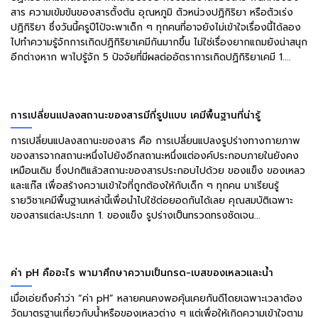
สาร ความเข้มข้นของสารตั้งต้น อุณหภูมิ ตัวหน่วงปฏิกิริยา หรือตัวเร่ง
ปฏิกิริยา ซึ่งวันนี้ครูปีโป้จะพาเด็ก ๆ ทุกคนที่อาจยังไม่เข้าใจเรื่องนี้ได้ลอง
ไปทำความรู้จักการเกิดปฏิกิริยาเคมีกันมากขึ้น ไม่ใช่เรื่องยากแถมยังน่าสนุก
อีกต่างหาก พาไปรู้จัก 5 ปัจจัยที่มีผลต่ออัตราการเกิดปฏิกิริยาเคมี 1....
การเปลี่ยนแปลงสถานะของสารมีกี่รูปแบบ เคมีพื้นฐานที่น่ารู้
การเปลี่ยนแปลงสถานะของสาร คือ การเปลี่ยนแปลงรูปร่างทางกายภาพ
ของสารจากสถานะหนึ่งไปยังอีกสถานะหนึ่งแต่องค์ประกอบภายในยังคง
เหมือนเดิม ซึ่งปกติแล้วสถานะของสารประกอบไปด้วย ของแข็ง ของเหลว
และแก๊ส เพื่อสร้างความเข้าใจที่ถูกต้องให้กับเด็ก ๆ ทุกคน มาเรียนรู้
รายวิชาเคมีพื้นฐานเหล่านี้เพื่อนำไปใช้ต่อยอดกันได้เลย คุณสมบัติเฉพาะ
ของสารแต่ละประเภท 1. ของแข็ง รูปร่างเป็นทรวดทรงชัดเจน...
ค่า pH คืออะไร พามาศึกษาความเป็นกรด-เบสของเหลวและน้ำ
เมื่อเอ่ยถึงคำว่า “ค่า pH” หลายคนคงพอคุ้นเคยกันดีโดยเฉพาะเวลาต้อง
วัดมาตรฐานเกี่ยวกับน้ำหรือของเหลวต่าง ๆ แต่เพื่อให้เกิดความเข้าใจตาม