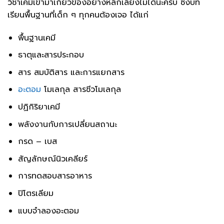
วิชาเคมีเข้ามาเกี่ยวข้องอย่างหลีกเลี่ยงไม่ได้นะครับ ซึ่งบท
เรียนพื้นฐานที่เด็ก ๆ ทุกคนต้องเจอ ได้แก่
พื้นฐานเคมี
ธาตุและสารประกอบ
สาร สมบัติสาร และการแยกสาร
อะตอม
โมเลกุล สารชีวโมเลกุล
ปฏิกิริยาเคมี
พลังงานกับการเปลี่ยนสถานะ
กรด – เบส
สัญลักษณ์นิวเคลียร์
การทดสอบสารอาหาร
ปิโตรเลียม
แบบจำลองอะตอม