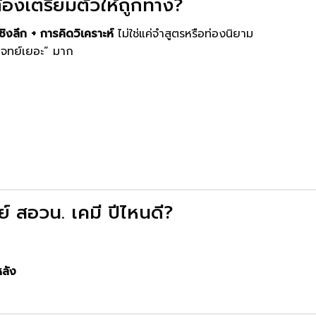
้องเตรียมตัวให้ถูกทาง?
ชิงลึก + การคิดวิเคราะห์
ไม่ใช่แค่จำสูตรหรือท่องนิยาม
ำโจทย์เยอะ” มาก
ย์ สอวน. เคมี ปีไหนดี?
หลัง