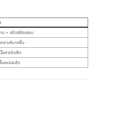
ล
ฐาน + สไตล์ข้อสอบ
เคราะห์มากขึ้น
นื้อหาเชิงลึก
พื้นแน่นแล้ว