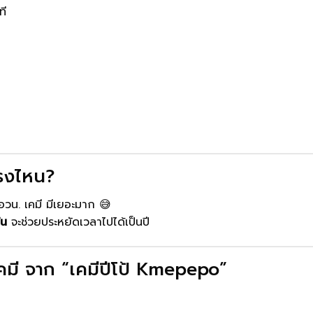
ที
กตรงไหน?
อวน. เคมี มีเยอะมาก 😅
้น
จะช่วยประหยัดเวลาไปได้เป็นปี
คมี จาก “เคมีปีโป้ Kmepepo”