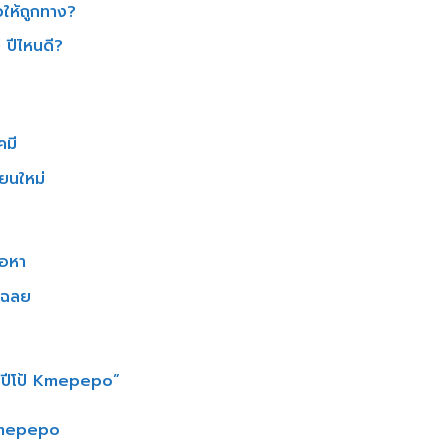
วให้ถูกทาง?
 ปีไหนดี?
คมี
ียนใหม่
้อหา
ูเฉลย
มีปีโป้ Kmepepo”
 Kmepepo