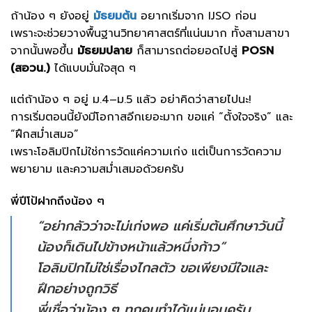
ถ้าน้อง ๆ ยังอยู่
มัธยมต้น
อยากเริ่มจาก IJSO ก่อน
เพราะจะช่วยวางพื้นฐานวิทยาศาสตร์ที่แน่นมาก ทั้งสามสาขา
จากนั้นพอขึ้น
มัธยมปลาย
ก็สามารถต่อยอดไปสู่
POSN
(สอวน.)
ได้แบบมั่นใจสุด ๆ
แต่ถ้าน้อง ๆ อยู่ ม.4–ม.5 แล้ว อย่าคิดว่าสายไปนะ!
การเริ่มตอนนี้ยังมีโอกาสอีกเยอะมาก ขอแค่ “ตั้งใจจริง” และ
“ฝึกสม่ำเสมอ”
เพราะโอลิมปิกไม่ใช่การวัดแค่ความเก่ง แต่เป็นการวัดความ
พยายาม และความสม่ำเสมอด้วยครับ
พี่ปีโป้ฝากถึงน้อง ๆ
“อย่ากลัวว่าจะไม่เก่งพอ แค่เริ่มต้นศึกษาวันนี้
น้องก็เดินไปข้างหน้าแล้วหนึ่งก้าว”
โอลิมปิกไม่ใช่เรื่องไกลตัว ขอเพียงมีใจและ
ฝึกอย่างถูกวิธี
พี่เชื่อว่าน้อง ๆ ทุกคนทำได้แน่นอนครับ