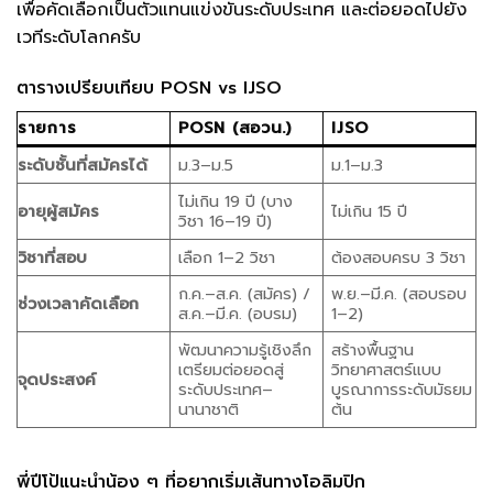
เพื่อคัดเลือกเป็นตัวแทนแข่งขันระดับประเทศ และต่อยอดไปยัง
เวทีระดับโลกครับ
ตารางเปรียบเทียบ POSN vs IJSO
รายการ
POSN (สอวน.)
IJSO
ระดับชั้นที่สมัครได้
ม.3–ม.5
ม.1–ม.3
ไม่เกิน 19 ปี (บาง
อายุผู้สมัคร
ไม่เกิน 15 ปี
วิชา 16–19 ปี)
วิชาที่สอบ
เลือก 1–2 วิชา
ต้องสอบครบ 3 วิชา
ก.ค.–ส.ค. (สมัคร) /
พ.ย.–มี.ค. (สอบรอบ
ช่วงเวลาคัดเลือก
ส.ค.–มี.ค. (อบรม)
1–2)
พัฒนาความรู้เชิงลึก
สร้างพื้นฐาน
เตรียมต่อยอดสู่
วิทยาศาสตร์แบบ
จุดประสงค์
ระดับประเทศ–
บูรณาการระดับมัธยม
นานาชาติ
ต้น
พี่ปีโป้แนะนำน้อง ๆ ที่อยากเริ่มเส้นทางโอลิมปิก