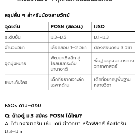
สรุปสั้น ๆ สำหรับน้องสายวิทย์
จุดเด่น
POSN (สอวน.)
IJSO
ระดับชั้น
ม.3–ม.5
ม.1–ม.3
จำนวนวิชา
เลือกสอบ 1–2 วิชา
ต้องสอบครบ 3 วิชา
พัฒนาเชิงลึก สู่
พื้นฐานบูรณาการทาง
จุดมุ่งหมาย
โอลิมปิกระดับ
วิทยาศาสตร์
นานาชาติ
เด็กที่อยากเจาะลึก
เด็กที่อยากปูพื้นฐาน
เหมาะกับใคร
เฉพาะด้าน
หลายวิชา
FAQs ถาม–ตอบ
Q: ถ้าอยู่ ม.3 สมัคร POSN ได้ไหม?
A: ได้บางวิชาครับ เช่น เคมี ชีววิทยา หรือฟิสิกส์ ซึ่งเปิดรับ
ม.3–ม.5