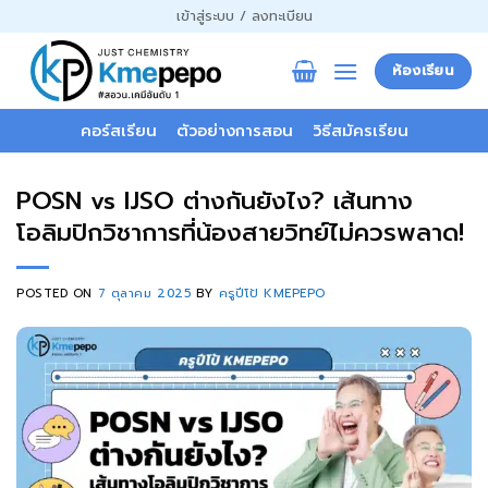
ข้าม
เข้าสู่ระบบ / ลงทะเบียน
ไป
ยัง
ห้องเรียน
เนื้อหา
คอร์สเรียน
ตัวอย่างการสอน
วิธีสมัครเรียน
POSN vs IJSO ต่างกันยังไง? เส้นทาง
โอลิมปิกวิชาการที่น้องสายวิทย์ไม่ควรพลาด!
POSTED ON
7 ตุลาคม 2025
BY
ครูปีโป้ KMEPEPO