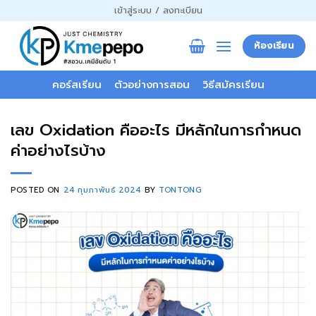
ข้าม
เข้าสู่ระบบ / ลงทะเบียน
ไป
ยัง
ห้องเรียน
เนื้อหา
คอร์สเรียน
ตัวอย่างการสอน
วิธีสมัครเรียน
เลข Oxidation คืออะไร มีหลักในการกำหนด
ค่าอย่างไรบ้าง
POSTED ON
24 กุมภาพันธ์ 2024
BY
TONTONG