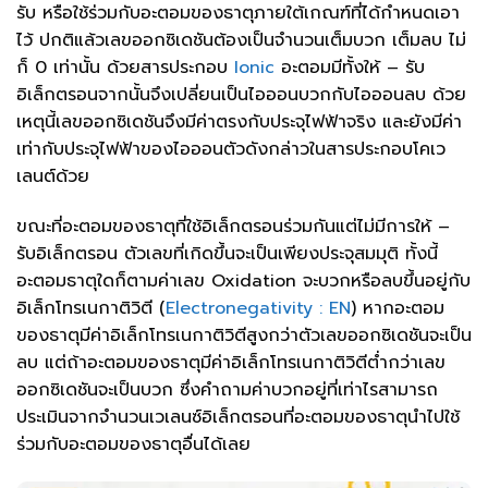
รับ หรือใช้ร่วมกับอะตอมของธาตุภายใต้เกณฑ์ที่ได้กำหนดเอา
ไว้ ปกติแล้วเลขออกซิเดชันต้องเป็นจำนวนเต็มบวก เต็มลบ ไม่
ก็ 0 เท่านั้น ด้วยสารประกอบ
Ionic
อะตอมมีทั้งให้ – รับ
อิเล็กตรอนจากนั้นจึงเปลี่ยนเป็นไอออนบวกกับไอออนลบ ด้วย
เหตุนี้เลขออกซิเดชันจึงมีค่าตรงกับประจุไฟฟ้าจริง และยังมีค่า
เท่ากับประจุไฟฟ้าของไอออนตัวดังกล่าวในสารประกอบโคเว
เลนต์ด้วย
ขณะที่อะตอมของธาตุที่ใช้อิเล็กตรอนร่วมกันแต่ไม่มีการให้ –
รับอิเล็กตรอน ตัวเลขที่เกิดขึ้นจะเป็นเพียงประจุสมมุติ ทั้งนี้
อะตอมธาตุใดก็ตามค่าเลข Oxidation จะบวกหรือลบขึ้นอยู่กับ
อิเล็กโทรเนกาติวิตี (
Electronegativity : EN
) หากอะตอม
ของธาตุมีค่าอิเล็กโทรเนกาติวิตีสูงกว่าตัวเลขออกซิเดชันจะเป็น
ลบ แต่ถ้าอะตอมของธาตุมีค่าอิเล็กโทรเนกาติวิตีต่ำกว่าเลข
ออกซิเดชันจะเป็นบวก ซึ่งคำถามค่าบวกอยู่ที่เท่าไรสามารถ
ประเมินจากจำนวนเวเลนซ์อิเล็กตรอนที่อะตอมของธาตุนำไปใช้
ร่วมกับอะตอมของธาตุอื่นได้เลย