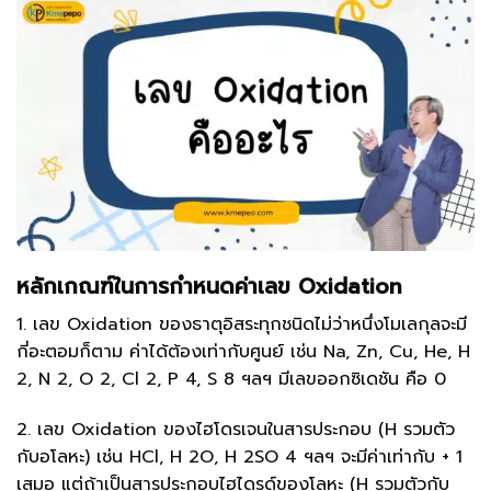
หลักเกณฑ์ในการกำหนดค่า
เลข Oxidation
1. เลข Oxidation ของธาตุอิสระทุกชนิดไม่ว่าหนึ่งโมเลกุลจะมี
กี่อะตอมก็ตาม ค่าได้ต้องเท่ากับศูนย์ เช่น Na, Zn, Cu, He, H
2, N 2, O 2, Cl 2, P 4, S 8 ฯลฯ มีเลขออกซิเดชัน คือ 0
2. เลข Oxidation ของไฮโดรเจนในสารประกอบ (H รวมตัว
กับอโลหะ) เช่น HCl, H 2O, H 2SO 4 ฯลฯ จะมีค่าเท่ากับ + 1
เสมอ แต่ถ้าเป็นสารประกอบไฮไดรด์ของโลหะ (H รวมตัวกับ