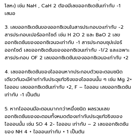
โลหะ) เช่น NaH , CaH 2 ต้องมีเลขออกซิเดชันเท่ากับ -1
เสมอ
3. เลขออกซิเดชันของออกซิเจนในสารประกอบจะเท่ากับ -2
สารประกอบเปอร์ออกไซด์ เช่น H 2O 2 และ BaO 2 เลข
ออกซิเดชันของออกซิเจนจะเท่ากับ -1 สารประกอบซุปเปอร์
ออกไซด์ เลขออกซิเดชันของออกซิเจนเท่ากับ -1/2 และเฉพาะ
สารประกอบ OF 2 เลขออกซิเดชันของออกซิเจนจะเท่ากับ +2
4. เลขออกซิเดชันของไอออนหากประกอบด้วยอะตอมชนิด
เดียวกันจะมีค่าเท่ากับประจุแท้จริงของไอออนนั้น ๆ เช่น Mg 2+
ไอออน เลขออกซิเดชันเท่ากับ +2, F – ไอออน เลขออกซิเดชัน
เท่ากับ -1 เป็นต้น
5. หากไอออนมีอะตอมมากกว่าหนึ่งชนิด ผลรวมเลข
ออกซิเดชันของอะตอมทั้งหมดต้องเท่ากับประจุแท้จริงของ
ไอออนนั้น เช่น SO 4 2- ไอออน เท่ากับ – 2 เลขออกซิเดชัน
ของ NH 4 + ไอออนเท่ากับ + 1 เป็นต้น