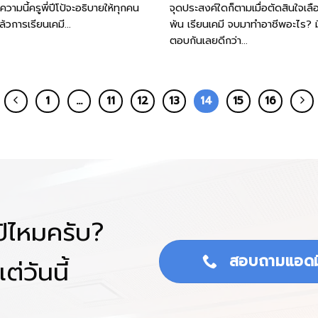
ามนี้ครูพี่ปีโป้จะอธิบายให้ทุกคน
จุดประสงค์ใดก็ตามเมื่อตัดสินใจเลือก
้วการเรียนเคมี...
พ้น เรียนเคมี จบมาทำอาชีพอะไร?
ตอบกันเลยดีกว่า...
1
…
11
12
13
14
15
16
โป้ไหมครับ?
สอบถามแอดม
ต่วันนี้