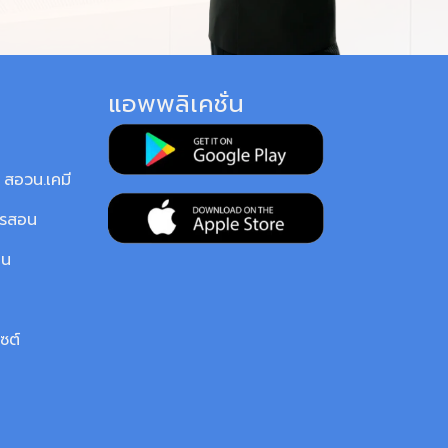
แอพพลิเคชั่น
สอวน.เคมี
ารสอน
ยน
ซต์