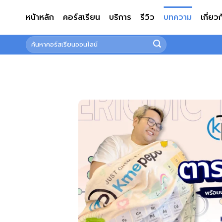
ข้าม
หน้าหลัก
คอร์สเรียน
บริการ
รีวิว
บทความ
เกี่ยว
ไป
ยัง
ค้นหา:
เนื้อหา