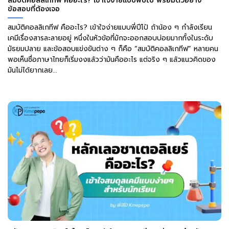
สมบัติคอลลิเกทีฟ คืออะไร? เข้าใจง่ายแบบพี่ปีโป้ พร้อมตัวอย่าง
ข้อสอบที่ต้องเจอ
สมบัติคอลลิเกทีฟ คืออะไร? เข้าใจง่ายแบบพี่ปีโป้ ถ้าน้อง ๆ กำลังเรียน
เคมีเรื่องสารละลายอยู่ หนึ่งในหัวข้อที่มักจะออกสอบบ่อยมากทั้งในระดับ
มัธยมปลาย และข้อสอบแข่งขันต่าง ๆ ก็คือ “สมบัติคอลลิเกทีฟ” หลายคน
พอเห็นชื่อภาษาไทยก็เริ่มงงแล้วว่ามันคืออะไร แต่จริง ๆ แล้วแนวคิดของ
มันไม่ได้ยากเลย...