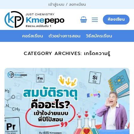
ข้าม
เข้าสู่ระบบ / ลงทะเบียน
ไป
ยัง
ห้องเรียน
เนื้อหา
คอร์สเรียน
ตัวอย่างการสอน
วิธีสมัครเรียน
CATEGORY ARCHIVES:
เกร็ดความรู้