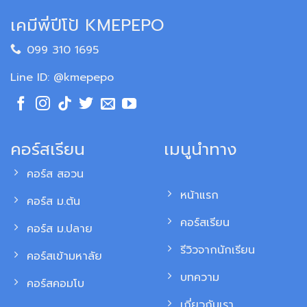
เคมีพี่ปีโป้ KMEPEPO
099 310 1695
Line ID: @kmepepo
คอร์สเรียน
เมนูนำทาง
คอร์ส สอวน
หน้าแรก
คอร์ส ม.ต้น
คอร์สเรียน
คอร์ส ม.ปลาย
รีวิวจากนักเรียน
คอร์สเข้ามหาลัย
บทความ
คอร์สคอมโบ
เกี่ยวกับเรา