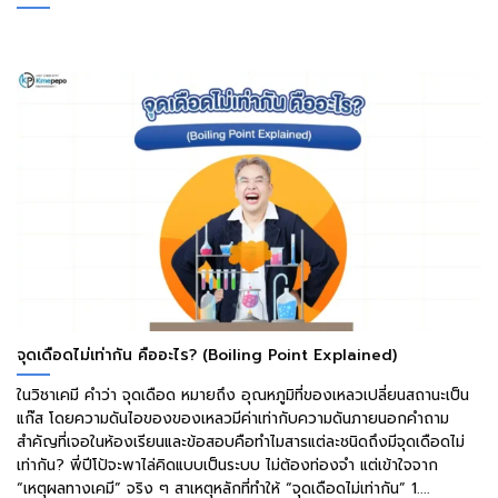
จุดเดือดไม่เท่ากัน คืออะไร? (Boiling Point Explained)
ในวิชาเคมี คำว่า จุดเดือด หมายถึง อุณหภูมิที่ของเหลวเปลี่ยนสถานะเป็น
แก๊ส โดยความดันไอของของเหลวมีค่าเท่ากับความดันภายนอกคำถาม
สำคัญที่เจอในห้องเรียนและข้อสอบคือทำไมสารแต่ละชนิดถึงมีจุดเดือดไม่
เท่ากัน? พี่ปีโป้จะพาไล่คิดแบบเป็นระบบ ไม่ต้องท่องจำ แต่เข้าใจจาก
“เหตุผลทางเคมี” จริง ๆ สาเหตุหลักที่ทำให้ “จุดเดือดไม่เท่ากัน” 1....