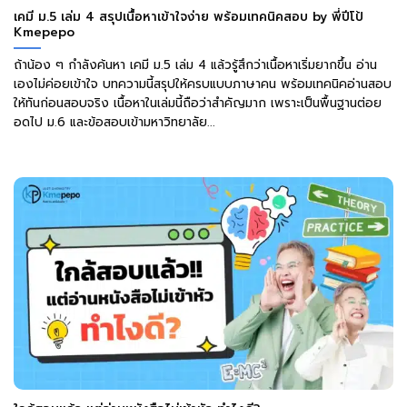
เคมี ม.5 เล่ม 4 สรุปเนื้อหาเข้าใจง่าย พร้อมเทคนิคสอบ by พี่ปีโป้
Kmepepo
ถ้าน้อง ๆ กำลังค้นหา เคมี ม.5 เล่ม 4 แล้วรู้สึกว่าเนื้อหาเริ่มยากขึ้น อ่าน
เองไม่ค่อยเข้าใจ บทความนี้สรุปให้ครบแบบภาษาคน พร้อมเทคนิคอ่านสอบ
ให้ทันก่อนสอบจริง เนื้อหาในเล่มนี้ถือว่าสำคัญมาก เพราะเป็นพื้นฐานต่อย
อดไป ม.6 และข้อสอบเข้ามหาวิทยาลัย...