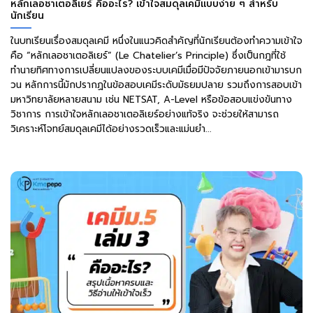
หลักเลอชาเตอลิเยร์ คืออะไร? เข้าใจสมดุลเคมีแบบง่าย ๆ สำหรับ
นักเรียน
ในบทเรียนเรื่องสมดุลเคมี หนึ่งในแนวคิดสำคัญที่นักเรียนต้องทำความเข้าใจ
คือ “หลักเลอชาเตอลิเยร์” (Le Chatelier’s Principle) ซึ่งเป็นกฎที่ใช้
ทำนายทิศทางการเปลี่ยนแปลงของระบบเคมีเมื่อมีปัจจัยภายนอกเข้ามารบก
วน หลักการนี้มักปรากฏในข้อสอบเคมีระดับมัธยมปลาย รวมถึงการสอบเข้า
มหาวิทยาลัยหลายสนาม เช่น NETSAT, A-Level หรือข้อสอบแข่งขันทาง
วิชาการ การเข้าใจหลักเลอชาเตอลิเยร์อย่างแท้จริง จะช่วยให้สามารถ
วิเคราะห์โจทย์สมดุลเคมีได้อย่างรวดเร็วและแม่นยำ...