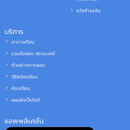
แจ้งชำระเงิน
บริการ
ตารางเรียน
รวมข้อสอบ สอวน.เคมี
ตัวอย่างการสอน
วิธีสมัครเรียน
ห้องเรียน
แผนผังเว็บไซต์
แอพพลิเคชั่น